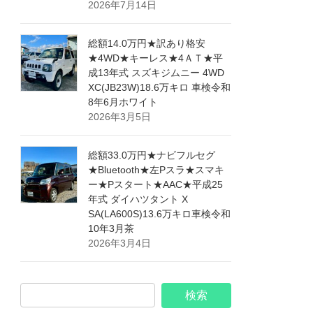
2026年7月14日
総額14.0万円★訳あり格安
★4WD★キーレス★4ＡＴ★平
成13年式 スズキジムニー 4WD
XC(JB23W)18.6万キロ 車検令和
8年6月ホワイト
2026年3月5日
総額33.0万円★ナビフルセグ
★Bluetooth★左Pスラ★スマキ
ー★Pスタート★AAC★平成25
年式 ダイハツタント X
SA(LA600S)13.6万キロ車検令和
10年3月茶
2026年3月4日