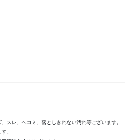
。
。
ズ、スレ、ヘコミ、落としきれない汚れ等ございます。
ます。