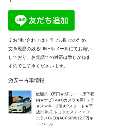
※お問い合わせはトラブル防止のため、
文章履歴の残るLINEやメールにてお願い
しており、お電話での対応は致しかねま
すのでご了承くださいませ。
激安中古車情報
総額29.9万円★3列シート床下収
納★ナビTV★Bカメラ★両Pスラ
★スマキー2個★Pスタート★平
成23年式 トヨタエスティマ ア
エラスG-ED(ACR50W)12.3万キ
ロ パール