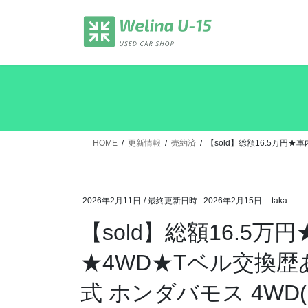
コ
ナ
ン
ビ
テ
ゲ
ン
ー
ツ
シ
へ
ョ
ス
ン
キ
に
ッ
移
HOME
更新情報
売約済
【sold】総額16.5万円★
プ
動
2026年2月11日
/ 最終更新日時 :
2026年2月15日
taka
【sold】総額16.5
★4WD★Tベル交換歴
式 ホンダバモス 4WD(