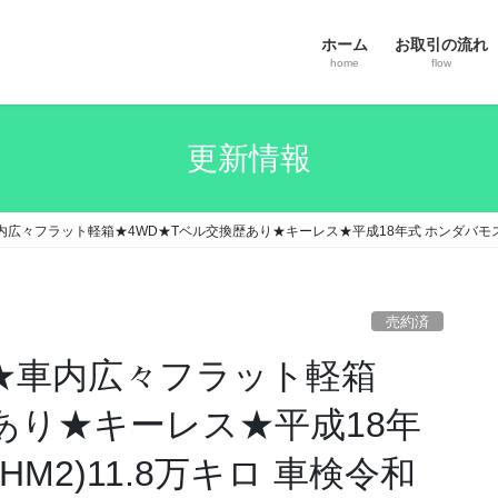
ホーム
お取引の流れ
home
flow
更新情報
車内広々フラット軽箱★4WD★Tベル交換歴あり★キーレス★平成18年式 ホンダバモス 4W
売約済
万円★車内広々フラット軽箱
あり★キーレス★平成18年
HM2)11.8万キロ 車検令和