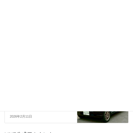
売約済
前の記事
【sold】総額13.0万円★訳あり
格安★ナビTV★Bluetooth★Tベ
ル交換歴あり★4WD★ETC★平
成23年式 ホンダバモス 4WD Lス
タイリッシPKG(HM2)15.2万キ
ロ 車検令和8年7月ブラック
2026年2月6日
売約済
次の記事
【sold】総額16.5万円★車内
広々フラット軽箱★4WD★Tベル
交換歴あり★キーレス★平成18
年式 ホンダバモス
4WD(HM2)11.8万キロ 車検令和
10年2月 紫
2026年2月11日