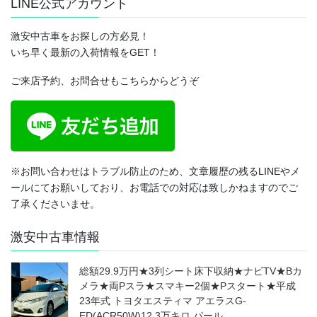
LINE公式アカウント
激安中古車をお探しの方必見！
いち早く最新の入荷情報をGET！
ご来店予約、お問合せもこちらからどうぞ
※お問い合わせはトラブル防止のため、文章履歴の残るLINEやメ
ールにてお願いしており、お電話での対応は致しかねますのでご
了承くださいませ。
激安中古車情報
総額29.9万円★3列シート床下収納★ナビTV★Bカ
メラ★両Pスラ★スマキー2個★Pスタート★平成
23年式 トヨタエスティマ アエラスG-
ED(ACR50W)12.3万キロ パール