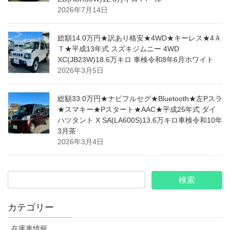
2026年7月14日
総額14.0万円★訳あり格安★4WD★キーレス★4Ａ
Ｔ★平成13年式 スズキジムニー 4WD
XC(JB23W)18.6万キロ 車検令和8年6月ホワイト
2026年3月5日
総額33.0万円★ナビフルセグ★Bluetooth★左Pスラ
★スマキー★Pスタート★AAC★平成25年式 ダイ
ハツタント X SA(LA600S)13.6万キロ車検令和10年
3月茶
2026年3月4日
カテゴリー
在庫車情報