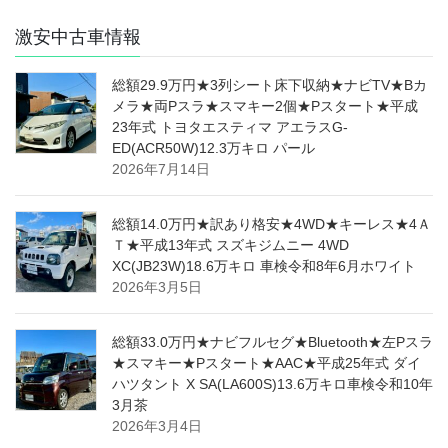
激安中古車情報
総額29.9万円★3列シート床下収納★ナビTV★Bカ
メラ★両Pスラ★スマキー2個★Pスタート★平成
23年式 トヨタエスティマ アエラスG-
ED(ACR50W)12.3万キロ パール
2026年7月14日
総額14.0万円★訳あり格安★4WD★キーレス★4Ａ
Ｔ★平成13年式 スズキジムニー 4WD
XC(JB23W)18.6万キロ 車検令和8年6月ホワイト
2026年3月5日
総額33.0万円★ナビフルセグ★Bluetooth★左Pスラ
★スマキー★Pスタート★AAC★平成25年式 ダイ
ハツタント X SA(LA600S)13.6万キロ車検令和10年
3月茶
2026年3月4日