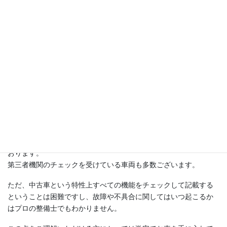
マツダ
AZ-ワゴン、キャロル、ラピュタ
スバル
R1、R2、ヴィヴィオ、サンバー、ステラ、プレオ
正直な車両チェック
車の情報は、写真や動画でなるべく細かくお伝えしていきます。
オリジナルチェックシートにて、チェックして、正直に記載して
おります。
第三者機関のチェックを受けている車両も多数ございます。
ただ、中古車という特性上すべての機能をチェックして記載する
ということは困難ですし、故障や不具合に関してはいつ起こるか
はプロの整備士でもわかりません。