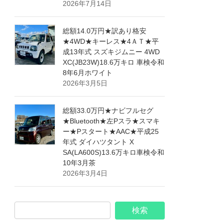
2026年7月14日
総額14.0万円★訳あり格安
★4WD★キーレス★4ＡＴ★平
成13年式 スズキジムニー 4WD
XC(JB23W)18.6万キロ 車検令和
8年6月ホワイト
2026年3月5日
総額33.0万円★ナビフルセグ
★Bluetooth★左Pスラ★スマキ
ー★Pスタート★AAC★平成25
年式 ダイハツタント X
SA(LA600S)13.6万キロ車検令和
10年3月茶
2026年3月4日