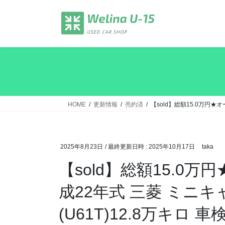
コ
ナ
ン
ビ
テ
ゲ
ン
ー
ツ
シ
へ
ョ
ス
ン
キ
に
ッ
移
HOME
更新情報
売約済
【sold】総額15.0万円★
プ
動
2025年8月23日
/ 最終更新日時 :
2025年10月17日
taka
【sold】総額15.0
成22年式 三菱 ミニ
(U61T)12.8万キロ 