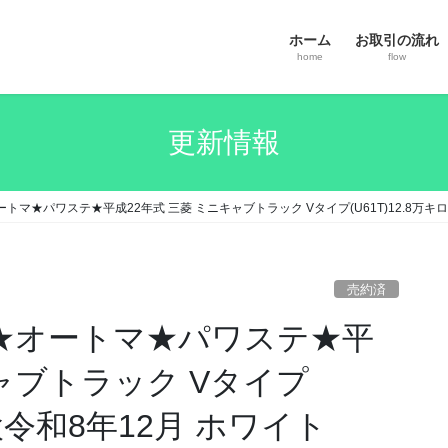
ホーム
お取引の流れ
home
flow
更新情報
オートマ★パワステ★平成22年式 三菱 ミニキャブトラック Vタイプ(U61T)12.8万キ
売約済
万円★オートマ★パワステ★平
キャブトラック Vタイプ
車検令和8年12月 ホワイト