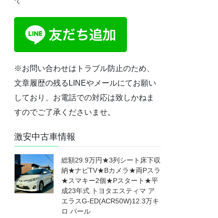
※お問い合わせはトラブル防止のため、
文章履歴の残るLINEやメールにてお願い
しており、お電話での対応は致しかねま
すのでご了承くださいませ。
激安中古車情報
総額29.9万円★3列シート床下収
納★ナビTV★Bカメラ★両Pスラ
★スマキー2個★Pスタート★平
成23年式 トヨタエスティマ ア
エラスG-ED(ACR50W)12.3万キ
ロ パール