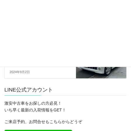
(LA600S)15.0万キロ 車検令和7
年9月 ブラック
2024年9月2日
売約済
次の記事
【sold】総額18.0万円★ターボ
★ナビBluetooth★スマキー★オ
ートエアコン★パワスラ★平成
23年式ダイハツタントカスタム
RS(L375S)17.3万キロ 車検令和6
年12月 パール
2024年9月2日
LINE公式アカウント
激安中古車をお探しの方必見！
いち早く最新の入荷情報をGET！
ご来店予約、お問合せもこちらからどうぞ