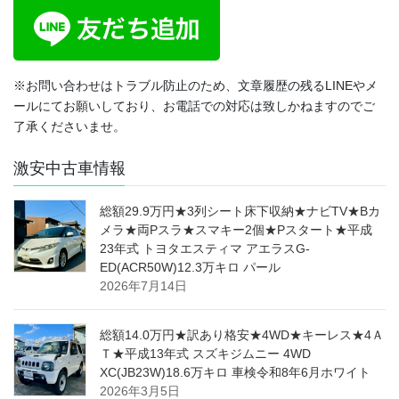
※お問い合わせはトラブル防止のため、文章履歴の残るLINEやメ
ールにてお願いしており、お電話での対応は致しかねますのでご
了承くださいませ。
激安中古車情報
総額29.9万円★3列シート床下収納★ナビTV★Bカ
メラ★両Pスラ★スマキー2個★Pスタート★平成
23年式 トヨタエスティマ アエラスG-
ED(ACR50W)12.3万キロ パール
2026年7月14日
総額14.0万円★訳あり格安★4WD★キーレス★4Ａ
Ｔ★平成13年式 スズキジムニー 4WD
XC(JB23W)18.6万キロ 車検令和8年6月ホワイト
2026年3月5日