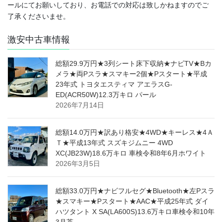
ールにてお願いしており、お電話での対応は致しかねますのでご
了承くださいませ。
激安中古車情報
総額29.9万円★3列シート床下収納★ナビTV★Bカ
メラ★両Pスラ★スマキー2個★Pスタート★平成
23年式 トヨタエスティマ アエラスG-
ED(ACR50W)12.3万キロ パール
2026年7月14日
総額14.0万円★訳あり格安★4WD★キーレス★4Ａ
Ｔ★平成13年式 スズキジムニー 4WD
XC(JB23W)18.6万キロ 車検令和8年6月ホワイト
2026年3月5日
総額33.0万円★ナビフルセグ★Bluetooth★左Pスラ
★スマキー★Pスタート★AAC★平成25年式 ダイ
ハツタント X SA(LA600S)13.6万キロ車検令和10年
3月茶