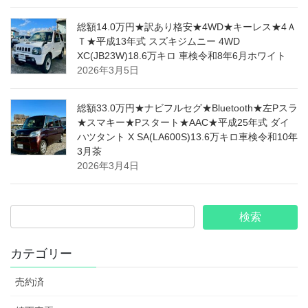
総額14.0万円★訳あり格安★4WD★キーレス★4Ａ
Ｔ★平成13年式 スズキジムニー 4WD
XC(JB23W)18.6万キロ 車検令和8年6月ホワイト
2026年3月5日
総額33.0万円★ナビフルセグ★Bluetooth★左Pスラ
★スマキー★Pスタート★AAC★平成25年式 ダイ
ハツタント X SA(LA600S)13.6万キロ車検令和10年
3月茶
2026年3月4日
カテゴリー
売約済