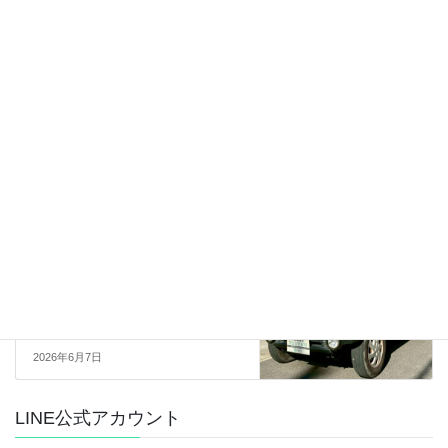
売約済
前の記事
【sold】総額19.0万円★作業車
に最適★4WD★5MT★平成16年
式 スバルサンバートラック
4WD(TT2)14.9万キロ ホワイト
2026年5月29日
売約済
次の記事
【sold】総額10.0万円★ナビTV
フルセグ★BT★キーレス★平成
14年式 ダイハツテリオスキッド
カスタムSｰED(TA-J131)13.0万
キロ 車検令和9年8月 グレー(色
替)
2026年6月7日
LINE公式アカウント