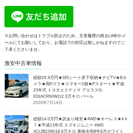
※お問い合わせはトラブル防止のため、文章履歴の残るLINEやメ
ールにてお願いしており、お電話での対応は致しかねますのでご
了承くださいませ。
激安中古車情報
総額29.9万円★3列シート床下収納★ナビTV★Bカ
メラ★両Pスラ★スマキー2個★Pスタート★平成
23年式 トヨタエスティマ アエラスG-
ED(ACR50W)12.3万キロ パール
2026年7月14日
総額14.0万円★訳あり格安★4WD★キーレス★4Ａ
Ｔ★平成13年式 スズキジムニー 4WD
XC(JB23W)18.6万キロ 車検令和8年6月ホワイト