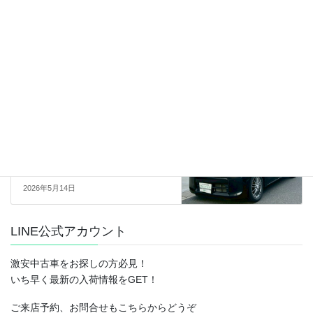
広々フラット軽ハコ
★4WD★5MT★平成21年式 ホン
ダバモス 4WD M(HM2)10.4万キ
ロ 車検令和10年4月ブラック
2026年4月25日
売約済
次の記事
【sold】総額19.9万円★ナビ
TV★ETC★キーレス★平成28年
式 ダイハツタント
L(LA600S)16.5万キロ 車検2年付
き ブラック
2026年5月14日
LINE公式アカウント
激安中古車をお探しの方必見！
いち早く最新の入荷情報をGET！
ご来店予約、お問合せもこちらからどうぞ