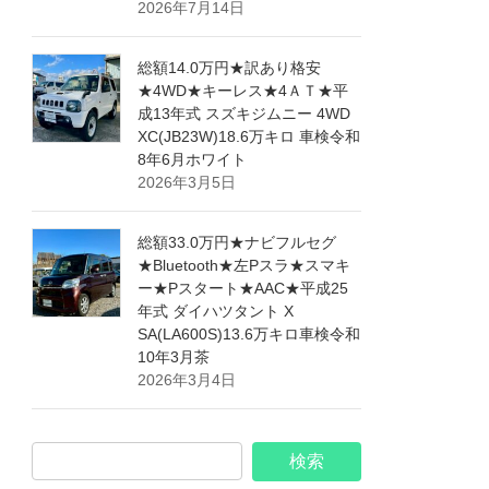
2026年7月14日
総額14.0万円★訳あり格安
★4WD★キーレス★4ＡＴ★平
成13年式 スズキジムニー 4WD
XC(JB23W)18.6万キロ 車検令和
8年6月ホワイト
2026年3月5日
総額33.0万円★ナビフルセグ
★Bluetooth★左Pスラ★スマキ
ー★Pスタート★AAC★平成25
年式 ダイハツタント X
SA(LA600S)13.6万キロ車検令和
10年3月茶
2026年3月4日