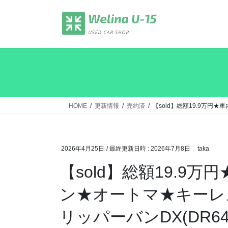
コ
ナ
ン
ビ
テ
ゲ
ン
ー
ツ
シ
へ
ョ
ス
ン
キ
に
ッ
移
HOME
更新情報
売約済
【sold】総額19.9万円
プ
動
2026年4月25日
/ 最終更新日時 :
2026年7月8日
taka
【sold】総額19.9
ン★オートマ★キーレ
リッパーバンDX(DR64