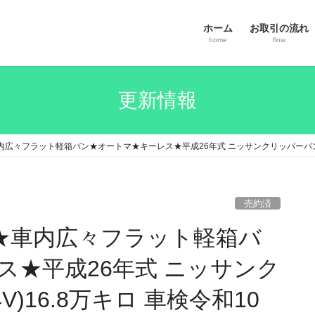
ホーム
お取引の流れ
home
flow
更新情報
★車内広々フラット軽箱バン★オートマ★キーレス★平成26年式 ニッサンクリッパーバンDX
売約済
万円★車内広々フラット軽箱バ
ス★平成26年式 ニッサンク
V)16.8万キロ 車検令和10