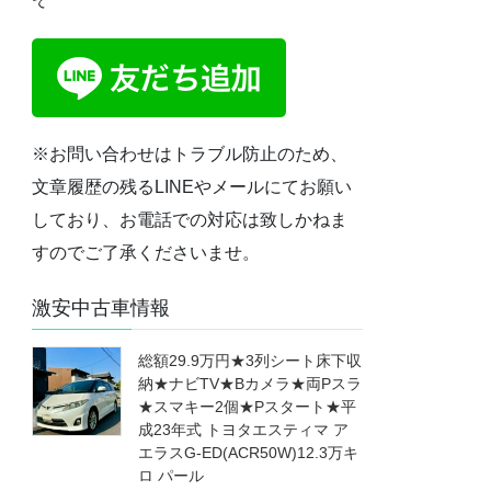
※お問い合わせはトラブル防止のため、
文章履歴の残るLINEやメールにてお願い
しており、お電話での対応は致しかねま
すのでご了承くださいませ。
激安中古車情報
総額29.9万円★3列シート床下収
納★ナビTV★Bカメラ★両Pスラ
★スマキー2個★Pスタート★平
成23年式 トヨタエスティマ ア
エラスG-ED(ACR50W)12.3万キ
ロ パール