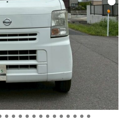
1
2
3
4
5
6
7
8
9
0
1
2
3
4