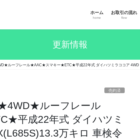
ホーム
お取引の流れ
home
flow
更新情報
★4WD★ルーフレール★AAC★スマキー★ETC★平成22年式 ダイハツミラココア 4WD プラ
売約済
円 ★4WD★ルーフレール
TC★平成22年式 ダイハツミ
L685S)13.3万キロ 車検令