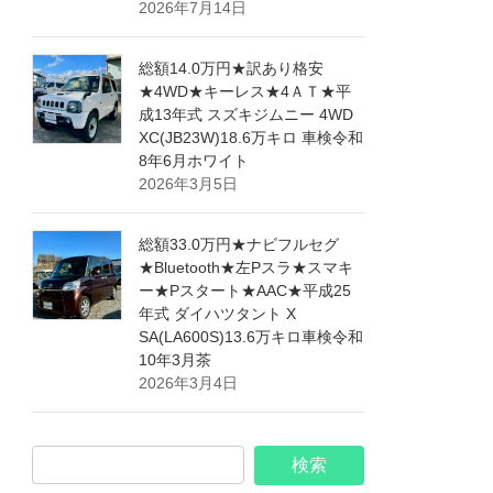
2026年7月14日
総額14.0万円★訳あり格安
★4WD★キーレス★4ＡＴ★平
成13年式 スズキジムニー 4WD
XC(JB23W)18.6万キロ 車検令和
8年6月ホワイト
2026年3月5日
総額33.0万円★ナビフルセグ
★Bluetooth★左Pスラ★スマキ
ー★Pスタート★AAC★平成25
年式 ダイハツタント X
SA(LA600S)13.6万キロ車検令和
10年3月茶
2026年3月4日