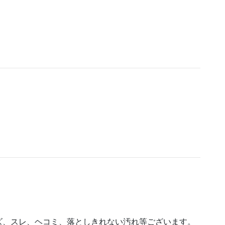
。
。
ズ、スレ、ヘコミ、落としきれない汚れ等ございます。