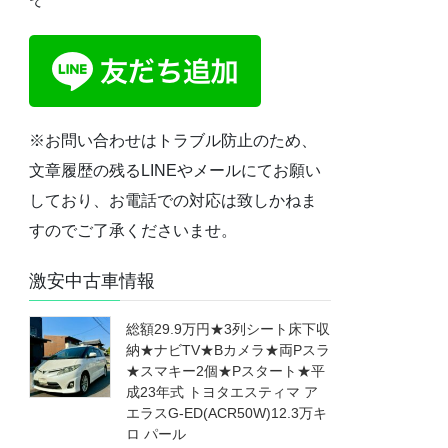
※お問い合わせはトラブル防止のため、
文章履歴の残るLINEやメールにてお願い
しており、お電話での対応は致しかねま
すのでご了承くださいませ。
激安中古車情報
総額29.9万円★3列シート床下収
納★ナビTV★Bカメラ★両Pスラ
★スマキー2個★Pスタート★平
成23年式 トヨタエスティマ ア
エラスG-ED(ACR50W)12.3万キ
ロ パール