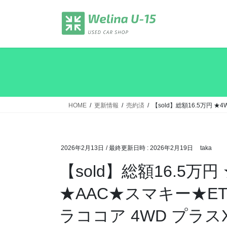
コ
ナ
ン
ビ
テ
ゲ
ン
ー
ツ
シ
へ
ョ
ス
ン
キ
に
ッ
移
HOME
更新情報
売約済
【sold】総額16.5万円 
プ
動
2026年2月13日
/ 最終更新日時 :
2026年2月19日
taka
【sold】総額16.5万
★AAC★スマキー★E
ラココア 4WD プラスX(