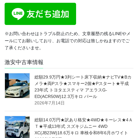
※お問い合わせはトラブル防止のため、文章履歴の残るLINEやメ
ールにてお願いしており、お電話での対応は致しかねますのでご
了承くださいませ。
激安中古車情報
総額29.9万円★3列シート床下収納★ナビTV★Bカ
メラ★両Pスラ★スマキー2個★Pスタート★平成
23年式 トヨタエスティマ アエラスG-
ED(ACR50W)12.3万キロ パール
2026年7月14日
総額14.0万円★訳あり格安★4WD★キーレス★4Ａ
Ｔ★平成13年式 スズキジムニー 4WD
XC(JB23W)18.6万キロ 車検令和8年6月ホワイト