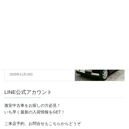
換歴あり★5MT★AC★平成17年
式 日産クリッパーバン
(U71V)14.3万キロ 車検令和9年
11月シルバー
2025年11月19日
売約済
次の記事
【sold】総額14.0万円★Pスラ
★AAC★スマキー★ETC★平成
20年式 ダイハツタント カスタム
X LTD(L375S)13.7万キロ 車検令
和9年11月ブラック
2025年11月19日
LINE公式アカウント
激安中古車をお探しの方必見！
いち早く最新の入荷情報をGET！
ご来店予約、お問合せもこちらからどうぞ