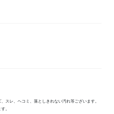
。
。
ズ、スレ、ヘコミ、落としきれない汚れ等ございます。
ます。