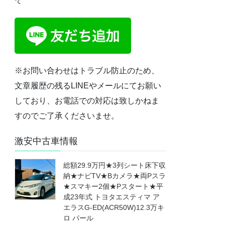
※お問い合わせはトラブル防止のため、
文章履歴の残るLINEやメールにてお願い
しており、お電話での対応は致しかねま
すのでご了承くださいませ。
激安中古車情報
総額29.9万円★3列シート床下収
納★ナビTV★Bカメラ★両Pスラ
★スマキー2個★Pスタート★平
成23年式 トヨタエスティマ ア
エラスG-ED(ACR50W)12.3万キ
ロ パール