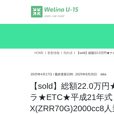
コ
ナ
ン
ビ
テ
ゲ
ン
ー
ツ
シ
へ
ョ
ス
ン
キ
に
ッ
移
HOME
更新情報
売約済
【sold】総額22.0万円★ナ
プ
動
2025年4月17日
/ 最終更新日時 :
2025年9月26日
taka
【sold】総額22.0
ラ★ETC★平成21年
X(ZRR70G)2000cc