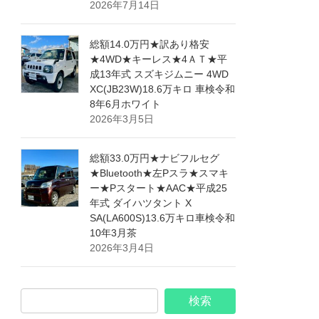
2026年7月14日
総額14.0万円★訳あり格安
★4WD★キーレス★4ＡＴ★平
成13年式 スズキジムニー 4WD
XC(JB23W)18.6万キロ 車検令和
8年6月ホワイト
2026年3月5日
総額33.0万円★ナビフルセグ
★Bluetooth★左Pスラ★スマキ
ー★Pスタート★AAC★平成25
年式 ダイハツタント X
SA(LA600S)13.6万キロ車検令和
10年3月茶
2026年3月4日