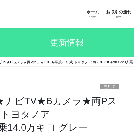
ホーム
お取引の流れ
home
flow
更新情報
ビTV★Bカメラ★両Pスラ★ETC★平成21年式 トヨタノア X(ZRR70G)2000cc8人乗
売約済
万円★ナビTV★Bカメラ★両Pス
式 トヨタノア
8人乗14.0万キロ グレー