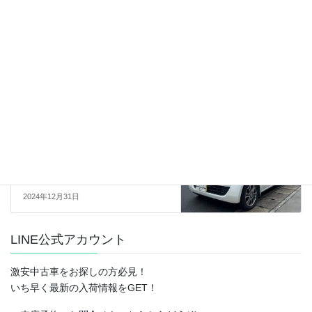
【sold】総額19.9万円★Pスラ★
スマキー★AAC★ETC★平成24
年式 ダイハツ タントカスタム
X(L375S)11.3万キロ 車検令和8
年12月 ブラック
2024年12月28日
売約済
次の記事
【sold】総額13.0万円★左Pスラ
★プッシュスタート★スマキー2
個★ACC★ 平成26年式 ホンダ
N-BOX G Lパッケージ(JF1)18.1
万キロ 車検令和7年3月 ホワイト
2024年12月31日
LINE公式アカウント
激安中古車をお探しの方必見！
いち早く最新の入荷情報をGET！