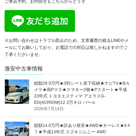
ご来店予約、お問合せもこちらからどうぞ
※お問い合わせはトラブル防止のため、文章履歴の残るLINEやメ
ールにてお願いしており、お電話での対応は致しかねますのでご
了承くださいませ。
激安中古車情報
総額29.9万円★3列シート床下収納★ナビTV★Bカ
メラ★両Pスラ★スマキー2個★Pスタート★平成
23年式 トヨタエスティマ アエラスG-
ED(ACR50W)12.3万キロ パール
2026年7月14日
総額14.0万円★訳あり格安★4WD★キーレス★4Ａ
Ｔ★平成13年式 スズキジムニー 4WD